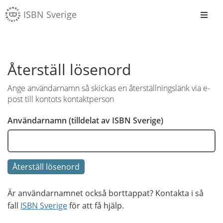
Gå
ISBN Sverige
direkt
till
innehåll
Återställ lösenord
Ange användarnamn så skickas en återställningslänk via e-
post till kontots kontaktperson
Användarnamn (tilldelat av ISBN Sverige)
Återställ lösenord
Är användarnamnet också borttappat? Kontakta i så
fall
ISBN Sverige
för att få hjälp.