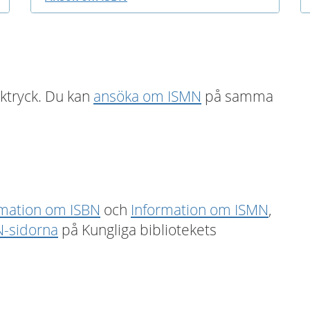
iktryck. Du kan
ansöka om ISMN
på samma
rmation om ISBN
och
Information om ISMN
,
N-sidorna
på Kungliga bibliotekets