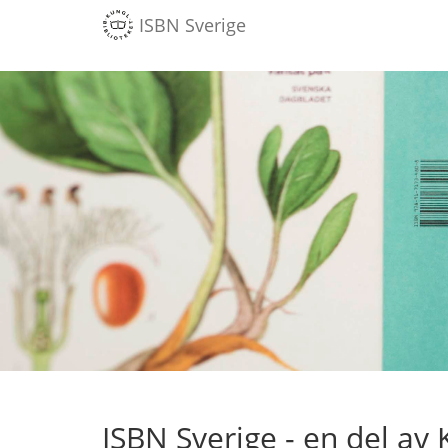
ISBN Sverige
Gå
direkt
till
innehåll
ISBN Sverige - en del av 