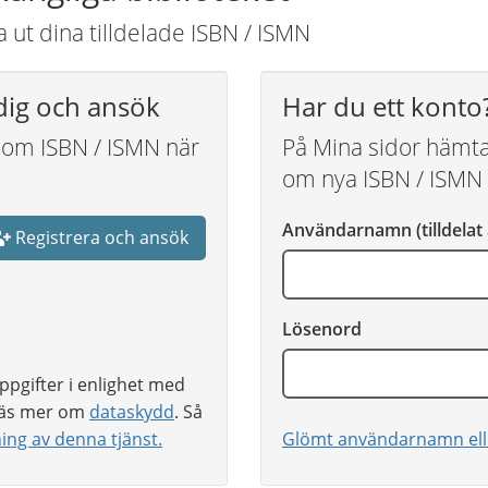
ut dina tilldelade ISBN / ISMN
dig och ansök
Har du ett konto
r om ISBN / ISMN när
På Mina sidor hämt
om nya ISBN / ISMN 
Användarnamn (tilldelat 
Registrera och ansök
Lösenord
ppgifter i enlighet med
 Läs mer om
dataskydd
. Så
ng av denna tjänst.
Glömt användarnamn ell