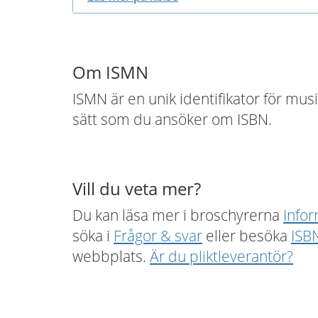
Om ISMN
ISMN är en unik identifikator för mus
sätt som du ansöker om ISBN.
Vill du veta mer?
Du kan läsa mer i broschyrerna
Info
söka i
Frågor & svar
eller besöka
ISB
webbplats.
Är du pliktleverantör?